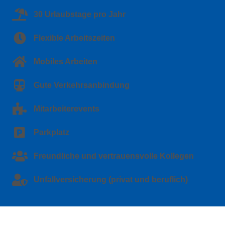
30 Urlaubstage pro Jahr
Flexible Arbeitszeiten
Mobiles Arbeiten
Gute Verkehrsanbindung
Mitarbeiterevents
Parkplatz
Freundliche und vertrauensvolle Kollegen
Unfallversicherung (privat und beruflich)